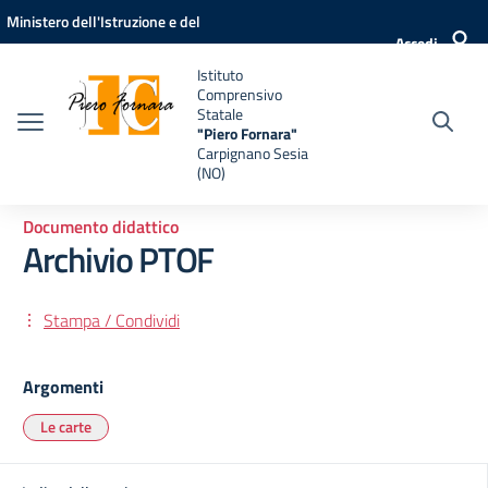
Vai ai contenuti
Vai al menu di navigazione
Vai al footer
Ministero dell'Istruzione e del
Accedi
Merito
Istituto
Comprensivo
Statale
"Piero Fornara"
Carpignano Sesia
(NO)
Documento didattico
Archivio PTOF
Stampa / Condividi
Argomenti
Le carte