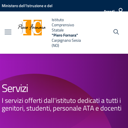
Vai ai contenuti
Vai al menu di navigazione
Vai al footer
Ministero dell'Istruzione e del
Accedi
Merito
Istituto
Comprensivo
Statale
"Piero Fornara"
Carpignano Sesia
(NO)
Servizi
I servizi offerti dall'istituto dedicati a tutti i
genitori, studenti, personale ATA e docenti