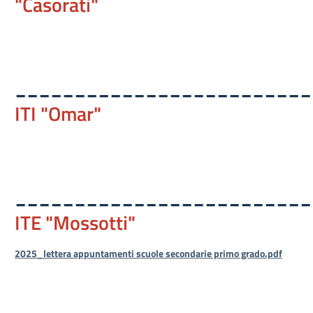
"Casorati"
_________________________
ITI "Omar"
_________________________
ITE "Mossotti"
2025_lettera appuntamenti scuole secondarie primo grado.pdf
_________________________