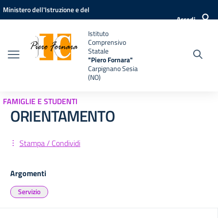
Vai ai contenuti
Vai al menu di navigazione
Vai al footer
Ministero dell'Istruzione e del
Accedi
Merito
Istituto
Comprensivo
Statale
"Piero Fornara"
Carpignano Sesia
(NO)
FAMIGLIE E STUDENTI
ORIENTAMENTO
Stampa / Condividi
Argomenti
Servizio