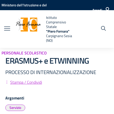
Vai ai contenuti
Vai al menu di navigazione
Vai al footer
Ministero dell'Istruzione e del
Accedi
Merito
Istituto
Comprensivo
Statale
"Piero Fornara"
Carpignano Sesia
(NO)
PERSONALE SCOLASTICO
ERASMUS+ e ETWINNING
PROCESSO DI INTERNAZIONALIZZAZIONE
Stampa / Condividi
Argomenti
Servizio