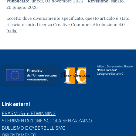
Pubblicato:
lunedì, 03 novembre 2025
-
Revisione:
sabato,
20 giugno 2026
Eccetto dove diversamente specificato, questo articolo è stato
rilasciato sotto
Licenza Creative Commons Attribuzione 4.0
Italia.
Istituto Comprensivo Statale
"Piero Fornara"
Carpignano Sesia (NO)
Link esterni
ERASMUS+ e ETWINNING
SPERIMENTAZIONE SCUOLA SENZA ZAINO
BULLISMO E CYBERBULLISMO
ORIENTAMENTO