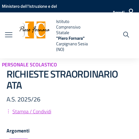
Vai ai contenuti
Vai al menu di navigazione
Vai al footer
Ministero dell'Istruzione e del
Accedi
Merito
Istituto
Comprensivo
Statale
"Piero Fornara"
Carpignano Sesia
(NO)
PERSONALE SCOLASTICO
RICHIESTE STRAORDINARIO
ATA
A.S. 2025/26
Stampa / Condividi
Argomenti