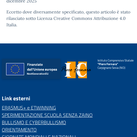
dicembre 2025
Eccetto dove diversamente specificato, questo articolo è stato
rilasciato sotto
Licenza Creative Commons Attribuzione 4.0
Italia.
Istituto Comprensivo Statale
"Piero Fornara"
Carpignano Sesia (NO)
Link esterni
ERASMUS+ e ETWINNING
SPERIMENTAZIONE SCUOLA SENZA ZAINO
BULLISMO E CYBERBULLISMO
ORIENTAMENTO