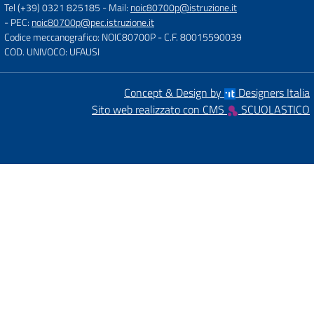
Tel (+39) 0321 825185
- Mail:
noic80700p@istruzione.it
- PEC:
noic80700p@pec.istruzione.it
Codice meccanografico: NOIC80700P
- C.F. 80015590039
COD. UNIVOCO: UFAUSI
Concept & Design by
Designers Italia
Sito web realizzato con CMS
SCUOLASTICO