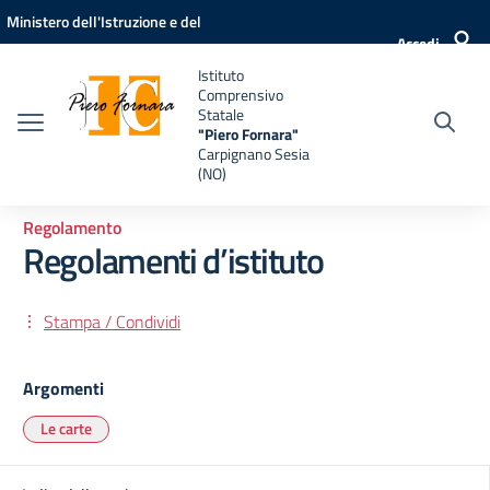
Vai ai contenuti
Vai al menu di navigazione
Vai al footer
Ministero dell'Istruzione e del
Accedi
Merito
Istituto
Comprensivo
Statale
"Piero Fornara"
Carpignano Sesia
(NO)
Regolamento
Regolamenti d’istituto
Stampa / Condividi
Argomenti
Le carte