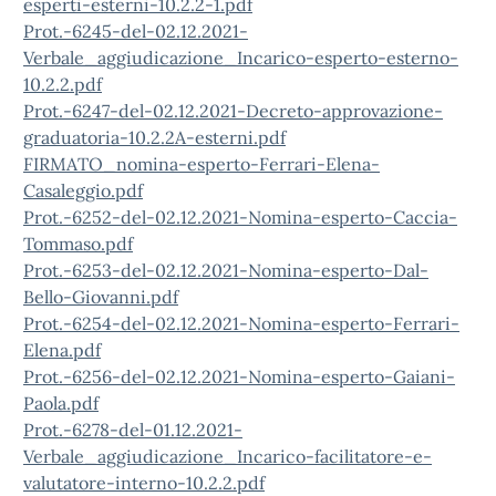
esperti-esterni-10.2.2-1.pdf
Prot.-6245-del-02.12.2021-
Verbale_aggiudicazione_Incarico-esperto-esterno-
10.2.2.pdf
Prot.-6247-del-02.12.2021-Decreto-approvazione-
graduatoria-10.2.2A-esterni.pdf
FIRMATO_nomina-esperto-Ferrari-Elena-
Casaleggio.pdf
Prot.-6252-del-02.12.2021-Nomina-esperto-Caccia-
Tommaso.pdf
Prot.-6253-del-02.12.2021-Nomina-esperto-Dal-
Bello-Giovanni.pdf
Prot.-6254-del-02.12.2021-Nomina-esperto-Ferrari-
Elena.pdf
Prot.-6256-del-02.12.2021-Nomina-esperto-Gaiani-
Paola.pdf
Prot.-6278-del-01.12.2021-
Verbale_aggiudicazione_Incarico-facilitatore-e-
valutatore-interno-10.2.2.pdf