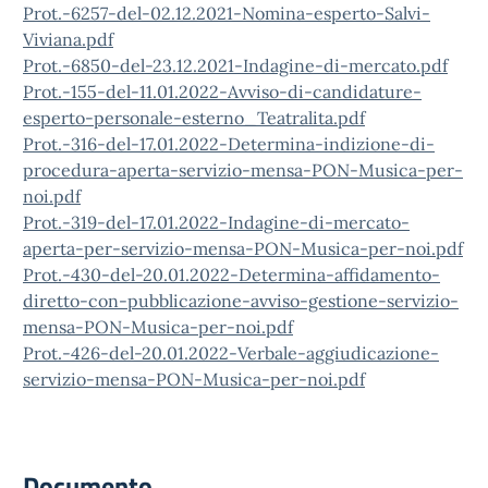
Prot.-6257-del-02.12.2021-Nomina-esperto-Salvi-
Viviana.pdf
Prot.-6850-del-23.12.2021-Indagine-di-mercato.pdf
Prot.-155-del-11.01.2022-Avviso-di-candidature-
esperto-personale-esterno_Teatralita.pdf
Prot.-316-del-17.01.2022-Determina-indizione-di-
procedura-aperta-servizio-mensa-PON-Musica-per-
noi.pdf
Prot.-319-del-17.01.2022-Indagine-di-mercato-
aperta-per-servizio-mensa-PON-Musica-per-noi.pdf
Prot.-430-del-20.01.2022-Determina-affidamento-
diretto-con-pubblicazione-avviso-gestione-servizio-
mensa-PON-Musica-per-noi.pdf
Prot.-426-del-20.01.2022-Verbale-aggiudicazione-
servizio-mensa-PON-Musica-per-noi.pdf
Documento