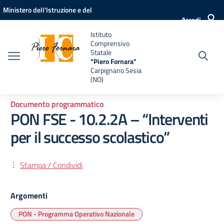
Vai ai contenuti
Vai al menu di navigazione
Vai al footer
Ministero dell'Istruzione e del
Accedi
Merito
Istituto
Comprensivo
Statale
"Piero Fornara"
Carpignano Sesia
(NO)
Documento programmatico
PON FSE - 10.2.2A – “Interventi
per il successo scolastico”
Stampa / Condividi
Argomenti
PON - Programma Operativo Nazionale