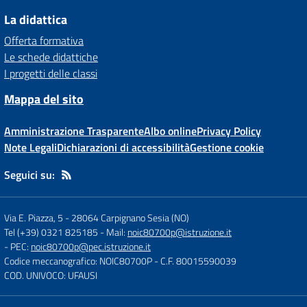
La didattica
Offerta formativa
Le schede didattiche
I progetti delle classi
Mappa del sito
Amministrazione Trasparente
Albo online
Privacy Policy
Note Legali
Dichiarazioni di accessibilità
Gestione cookie
Seguici su:
Via E. Piazza, 5
-
28064 Carpignano Sesia (NO)
Tel (+39) 0321 825185
- Mail:
noic80700p@istruzione.it
- PEC:
noic80700p@pec.istruzione.it
Codice meccanografico: NOIC80700P
- C.F. 80015590039
COD. UNIVOCO: UFAUSI