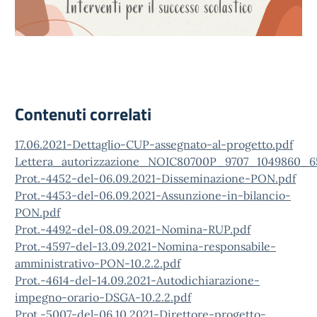
Contenuti correlati
17.06.2021-Dettaglio-CUP-assegnato-al-progetto.pdf
Lettera_autorizzazione_NOIC80700P_9707_1049860_6
Prot.-4452-del-06.09.2021-Disseminazione-PON.pdf
Prot.-4453-del-06.09.2021-Assunzione-in-bilancio-
PON.pdf
Prot.-4492-del-08.09.2021-Nomina-RUP.pdf
Prot.-4597-del-13.09.2021-Nomina-responsabile-
amministrativo-PON-10.2.2.pdf
Prot.-4614-del-14.09.2021-Autodichiarazione-
impegno-orario-DSGA-10.2.2.pdf
Prot.-5007-del-06.10.2021-Direttore-progetto-