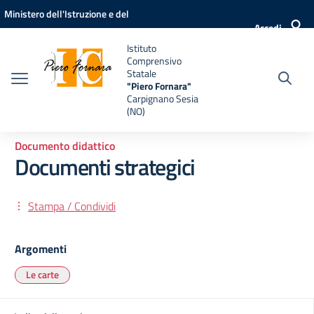
Vai ai contenuti
Vai al menu di navigazione
Vai al footer
Ministero dell'Istruzione e del
Accedi
Merito
Istituto
Comprensivo
Statale
"Piero Fornara"
Carpignano Sesia
(NO)
Documento didattico
Documenti strategici
Stampa / Condividi
Argomenti
Le carte