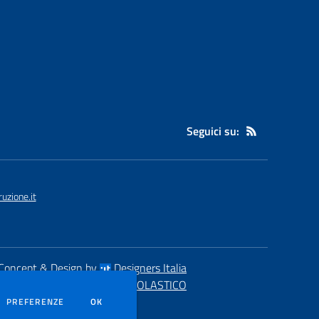
Seguici su:
uzione.it
Concept & Design by
Designers Italia
eb realizzato con CMS
SCUOLASTICO
DEI COOKIE
PREFERENZE
OK