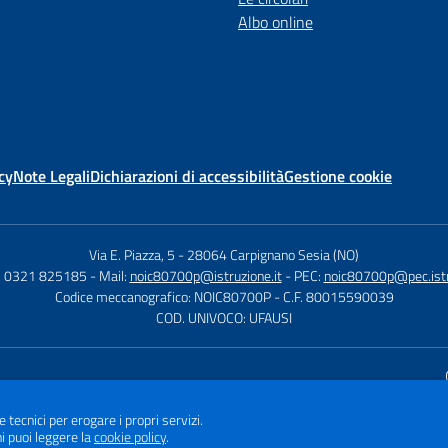
Albo online
cy
Note Legali
Dichiarazioni di accessibilità
Gestione cookie
Via E. Piazza, 5
-
28064 Carpignano Sesia (NO)
9) 0321 825185
- Mail:
noic80700p@istruzione.it
- PEC:
noic80700p@pec.istr
Codice meccanografico: NOIC80700P
- C.F. 80015590039
COD. UNIVOCO: UFAUSI
Sito w
e tecnici per erogare i propri servizi.
i puoi leggere la
cookie policy
.