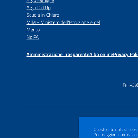
Argo Famiglie
Argo Did Up
Scuola in Chiaro
MIM - Ministero dell'Istruzione e del
Merito
NoiPA
Amministrazione Trasparente
Albo online
Privacy Poli
Tel (+3
Questo sito utilizza cooki
Per maggiori informazion