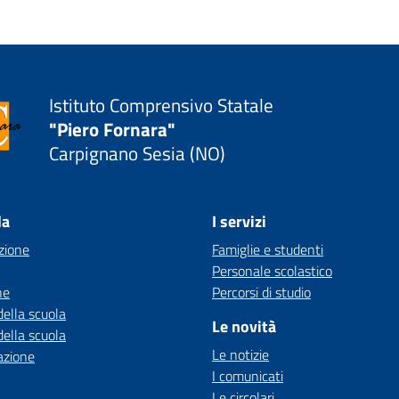
Istituto Comprensivo Statale
"Piero Fornara"
Carpignano Sesia (NO)
la
I servizi
zione
Famiglie e studenti
Personale scolastico
ne
Percorsi di studio
della scuola
Le novità
della scuola
Le notizie
azione
I comunicati
Le circolari