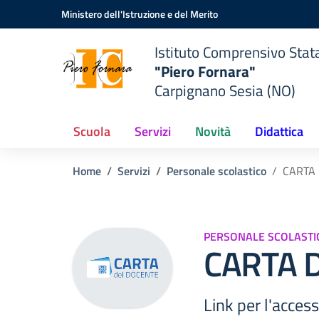
Vai ai contenuti
Vai al menu di navigazione
Vai al footer
Ministero dell'Istruzione e del Merito
Istituto Comprensivo Stat
"Piero Fornara"
Carpignano Sesia (NO)
Scuola
Servizi
Novità
Didattica
Home
Servizi
Personale scolastico
CARTA
PERSONALE SCOLASTI
CARTA 
Link per l'acces