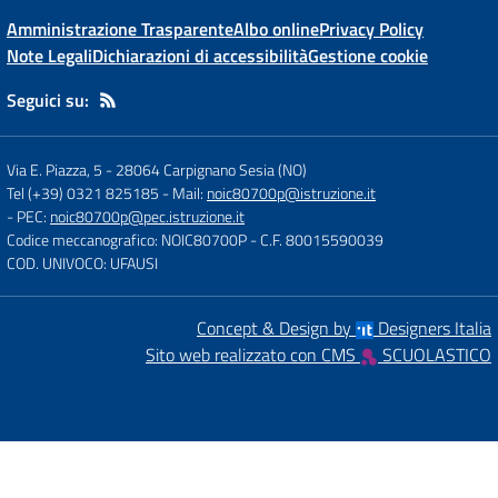
Amministrazione Trasparente
Albo online
Privacy Policy
Note Legali
Dichiarazioni di accessibilità
Gestione cookie
Seguici su:
Via E. Piazza, 5
-
28064 Carpignano Sesia (NO)
Tel (+39) 0321 825185
- Mail:
noic80700p@istruzione.it
- PEC:
noic80700p@pec.istruzione.it
Codice meccanografico: NOIC80700P
- C.F. 80015590039
COD. UNIVOCO: UFAUSI
Concept & Design by
Designers Italia
Sito web realizzato con CMS
SCUOLASTICO