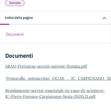
Servizio
Indice della pagina
Documenti
Documenti
ARAN-Preintesa-servizi-minimi-firmata.pdf
Protocollo_sottoscritto_OO.SS_._IC_CARPIGNANO_SE
Regolamento-servizi-essenziali-in-caso-di-sciopero-
IC-Piero-Fornara-Carpignano-Sesia-2020.21.pdf