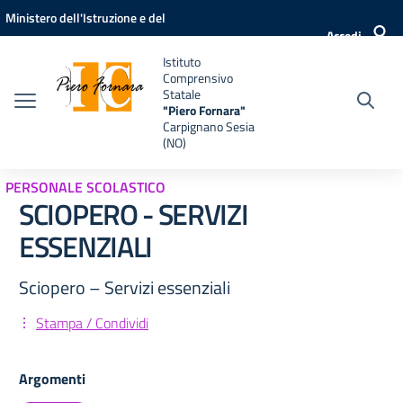
Vai ai contenuti
Vai al menu di navigazione
Vai al footer
Ministero dell'Istruzione e del
Accedi
Merito
Istituto
Comprensivo
Statale
"Piero Fornara"
Carpignano Sesia
(NO)
PERSONALE SCOLASTICO
SCIOPERO - SERVIZI
ESSENZIALI
Sciopero – Servizi essenziali
Stampa / Condividi
Argomenti