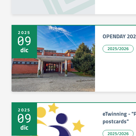
2025
OPENDAY 202
09
dic
2025/2026
2025
eTwinning - "
09
postcards"
dic
2025/2026