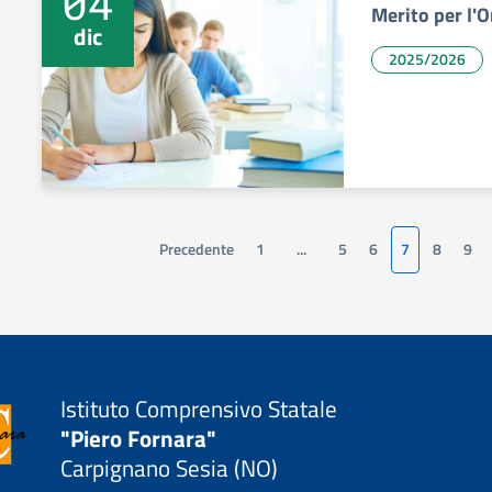
04
Merito per l'
dic
2025/2026
Precedente
1
...
5
6
7
8
9
Istituto Comprensivo Statale
"Piero Fornara"
Carpignano Sesia (NO)