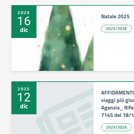
2025
Natale 2025
16
dic
2025/2026
2025
AFFIDAMENTO 
12
viaggi più gio
dic
Agenzia_ Rife
7145 del 18/
2025/2026