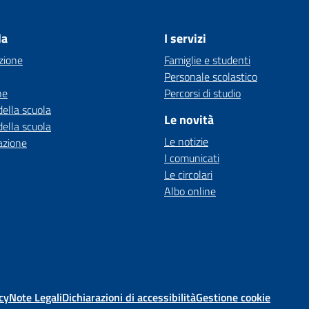
la
I servizi
zione
Famiglie e studenti
Personale scolastico
ne
Percorsi di studio
della scuola
Le novità
della scuola
Le notizie
azione
I comunicati
Le circolari
Albo online
cy
Note Legali
Dichiarazioni di accessibilità
Gestione cookie