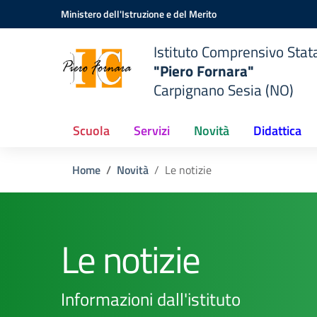
Vai ai contenuti
Vai al menu di navigazione
Vai al footer
Ministero dell'Istruzione e del Merito
Istituto Comprensivo Stat
"Piero Fornara"
Carpignano Sesia (NO)
Scuola
Servizi
Novità
Didattica
Home
Novità
Le notizie
Le notizie
Informazioni dall'istituto