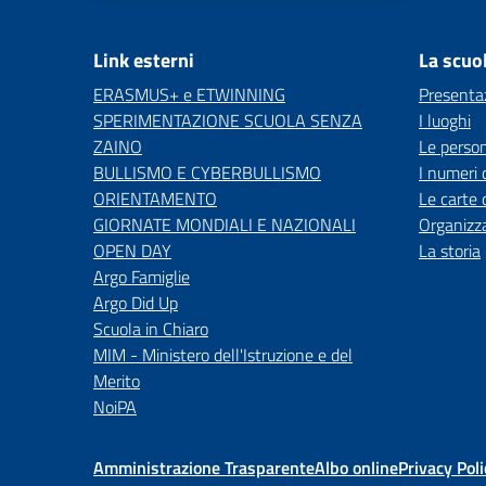
Link esterni
La scuo
ERASMUS+ e ETWINNING
Presenta
SPERIMENTAZIONE SCUOLA SENZA
I luoghi
ZAINO
Le perso
BULLISMO E CYBERBULLISMO
I numeri 
ORIENTAMENTO
Le carte 
GIORNATE MONDIALI E NAZIONALI
Organizz
OPEN DAY
La storia
Argo Famiglie
Argo Did Up
Scuola in Chiaro
MIM - Ministero dell'Istruzione e del
Merito
NoiPA
Amministrazione Trasparente
Albo online
Privacy Poli