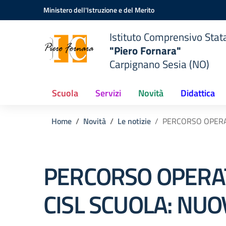
Vai ai contenuti
Vai al menu di navigazione
Vai al footer
Ministero dell'Istruzione e del Merito
Istituto Comprensivo Stat
"Piero Fornara"
Carpignano Sesia (NO)
Scuola
Servizi
Novità
Didattica
Home
Novità
Le notizie
PERCORSO OPERAT
PERCORSO OPERA
CISL SCUOLA: NUO