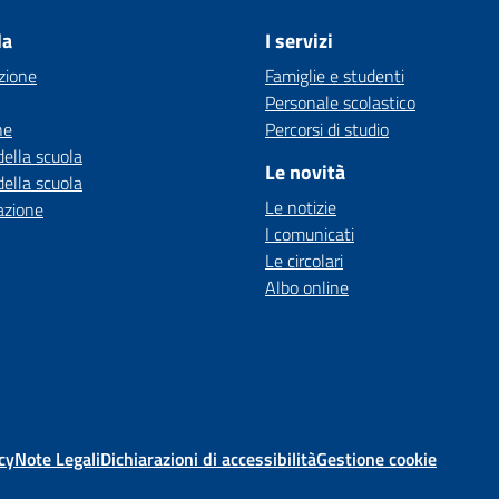
la
I servizi
zione
Famiglie e studenti
Personale scolastico
ne
Percorsi di studio
della scuola
Le novità
della scuola
Le notizie
azione
I comunicati
Le circolari
Albo online
cy
Note Legali
Dichiarazioni di accessibilità
Gestione cookie