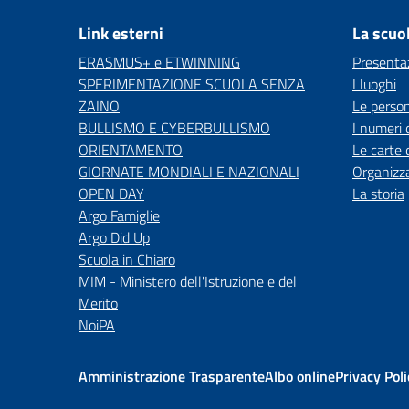
Link esterni
La scuo
ERASMUS+ e ETWINNING
Presenta
SPERIMENTAZIONE SCUOLA SENZA
I luoghi
ZAINO
Le perso
BULLISMO E CYBERBULLISMO
I numeri 
ORIENTAMENTO
Le carte 
GIORNATE MONDIALI E NAZIONALI
Organizz
OPEN DAY
La storia
Argo Famiglie
Argo Did Up
Scuola in Chiaro
MIM - Ministero dell'Istruzione e del
Merito
NoiPA
Amministrazione Trasparente
Albo online
Privacy Poli