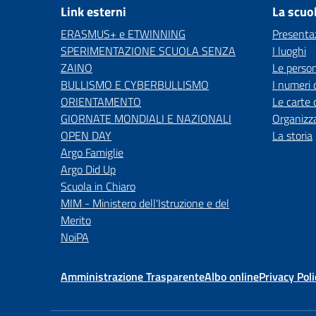
Link esterni
La scuo
ERASMUS+ e ETWINNING
Presenta
SPERIMENTAZIONE SCUOLA SENZA
I luoghi
ZAINO
Le perso
BULLISMO E CYBERBULLISMO
I numeri 
ORIENTAMENTO
Le carte 
GIORNATE MONDIALI E NAZIONALI
Organizz
OPEN DAY
La storia
Argo Famiglie
Argo Did Up
Scuola in Chiaro
MIM - Ministero dell'Istruzione e del
Merito
NoiPA
Amministrazione Trasparente
Albo online
Privacy Poli