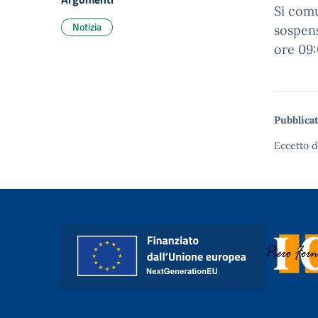
Si comu
Notizia
sospens
ore 09:
Pubblicat
Eccetto d