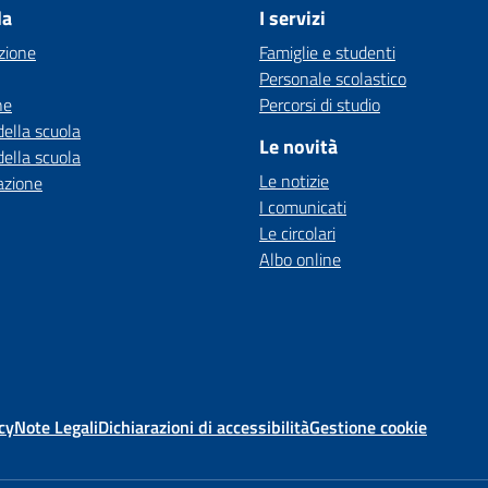
la
I servizi
zione
Famiglie e studenti
Personale scolastico
ne
Percorsi di studio
della scuola
Le novità
della scuola
Le notizie
azione
I comunicati
Le circolari
Albo online
cy
Note Legali
Dichiarazioni di accessibilità
Gestione cookie