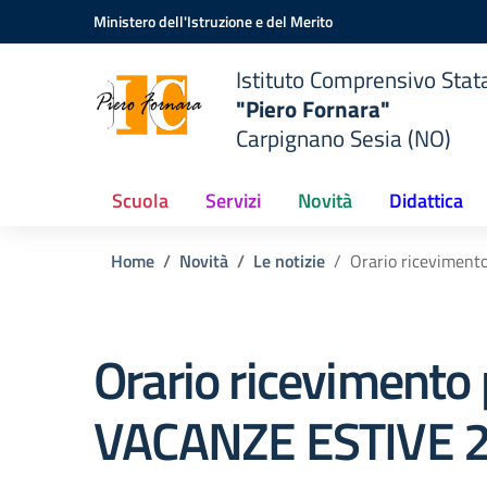
Vai ai contenuti
Vai al menu di navigazione
Vai al footer
Ministero dell'Istruzione e del Merito
Istituto Comprensivo Stat
"Piero Fornara"
Carpignano Sesia (NO)
Scuola
Servizi
Novità
Didattica
Home
Novità
Le notizie
Orario ricevimen
Orario ricevimento
VACANZE ESTIVE 