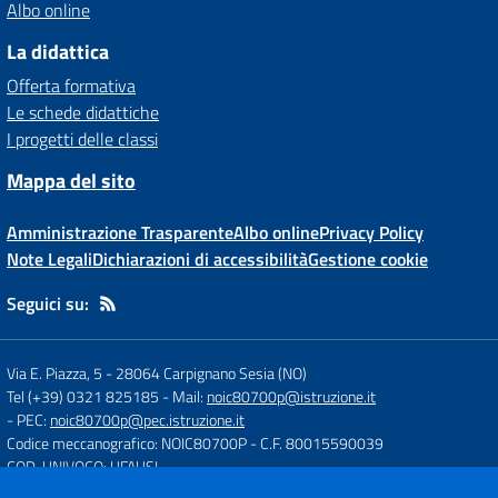
Albo online
La didattica
Offerta formativa
Le schede didattiche
I progetti delle classi
Mappa del sito
Amministrazione Trasparente
Albo online
Privacy Policy
Note Legali
Dichiarazioni di accessibilità
Gestione cookie
Seguici su:
Via E. Piazza, 5
-
28064 Carpignano Sesia (NO)
Tel (+39) 0321 825185
- Mail:
noic80700p@istruzione.it
- PEC:
noic80700p@pec.istruzione.it
Codice meccanografico: NOIC80700P
- C.F. 80015590039
COD. UNIVOCO: UFAUSI