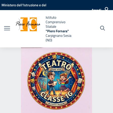
Vai ai contenuti
Vai al menu di navigazione
Vai al footer
Ministero dell'Istruzione e del
Accedi
Merito
Istituto
Comprensivo
Statale
"Piero Fornara"
Carpignano Sesia
(NO)