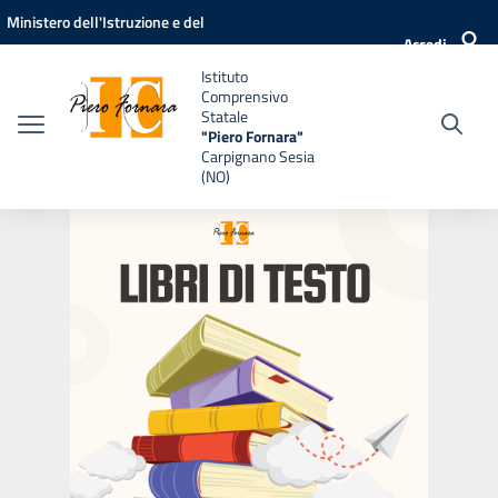
Vai ai contenuti
Vai al menu di navigazione
Vai al footer
Ministero dell'Istruzione e del
Accedi
Merito
Istituto
Comprensivo
Statale
"Piero Fornara"
Carpignano Sesia
(NO)