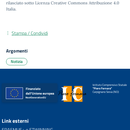
rilasciato sotto
Licenza Creative Commons Attribuzione 4.0
Italia.
Stampa / Condividi
Argomenti
Notizia
Istituto Comprensivo Statale
"Piero Fornara"
Carpignano Sesia (NO)
Link esterni
ERASMUS+ e ETWINNING