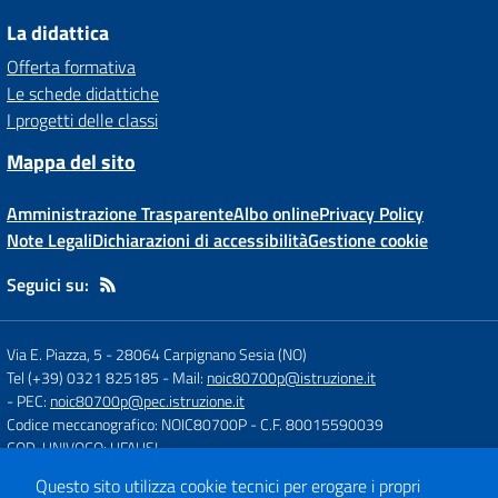
La didattica
Offerta formativa
Le schede didattiche
I progetti delle classi
Mappa del sito
Amministrazione Trasparente
Albo online
Privacy Policy
Note Legali
Dichiarazioni di accessibilità
Gestione cookie
Seguici su:
Via E. Piazza, 5
-
28064 Carpignano Sesia (NO)
Tel (+39) 0321 825185
- Mail:
noic80700p@istruzione.it
- PEC:
noic80700p@pec.istruzione.it
Codice meccanografico: NOIC80700P
- C.F. 80015590039
COD. UNIVOCO: UFAUSI
Questo sito utilizza cookie tecnici per erogare i propri