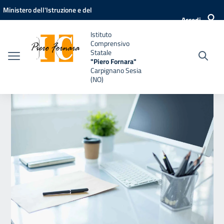
Vai ai contenuti
Vai al menu di navigazione
Vai al footer
Ministero dell'Istruzione e del
Accedi
Merito
Istituto
Comprensivo
Statale
"Piero Fornara"
Carpignano Sesia
(NO)