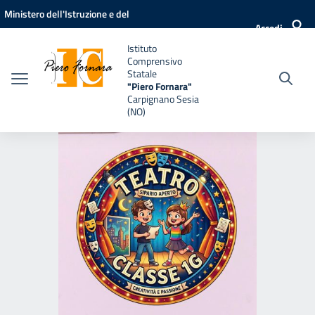
Vai ai contenuti
Vai al menu di navigazione
Vai al footer
Ministero dell'Istruzione e del
Accedi
Merito
Istituto
Comprensivo
Statale
"Piero Fornara"
Carpignano Sesia
(NO)