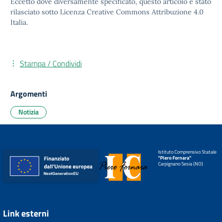
Eccetto dove diversamente specificato, questo articolo è stato
rilasciato sotto
Licenza Creative Commons Attribuzione 4.0
Italia.
Stampa / Condividi
Argomenti
Notizia
Istituto Comprensivo Statale
"Piero Fornara"
Carpignano Sesia (NO)
Link esterni