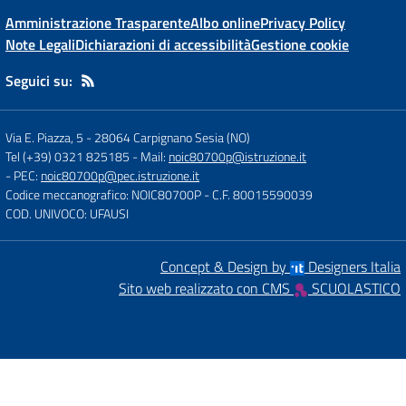
Amministrazione Trasparente
Albo online
Privacy Policy
Note Legali
Dichiarazioni di accessibilità
Gestione cookie
Seguici su:
Via E. Piazza, 5
-
28064 Carpignano Sesia (NO)
Tel (+39) 0321 825185
- Mail:
noic80700p@istruzione.it
- PEC:
noic80700p@pec.istruzione.it
Codice meccanografico: NOIC80700P
- C.F. 80015590039
COD. UNIVOCO: UFAUSI
Concept & Design by
Designers Italia
Sito web realizzato con CMS
SCUOLASTICO