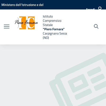
Vai ai contenuti
Vai al menu di navigazione
Vai al footer
Ministero dell'Istruzione e del
Accedi
Merito
Istituto
Comprensivo
Statale
"Piero Fornara"
Carpignano Sesia
(NO)