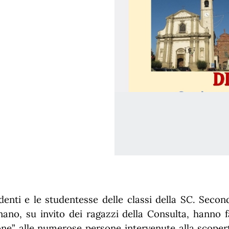
denti e le studentesse delle classi della SC. Secon
nano, su invito dei ragazzi della Consulta, hanno f
one” alle numerose persone intervenute alla scopert