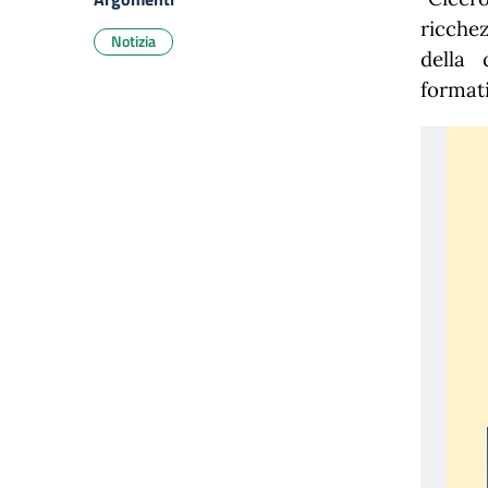
ricche
Notizia
della 
formati