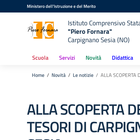
Vai ai contenuti
Vai al menu di navigazione
Vai al footer
Ministero dell'Istruzione e del Merito
Istituto Comprensivo Stat
"Piero Fornara"
Carpignano Sesia (NO)
Scuola
Servizi
Novità
Didattica
Home
Novità
Le notizie
ALLA SCOPERTA D
ALLA SCOPERTA D
TESORI DI CARPI