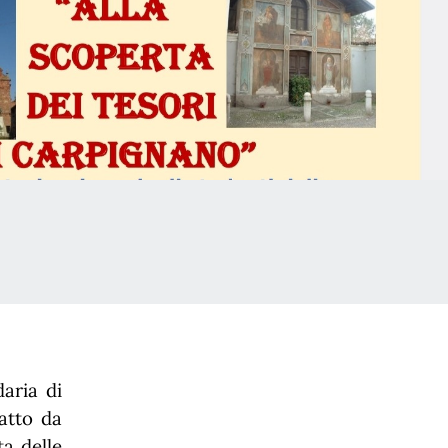
daria di
atto da
a delle