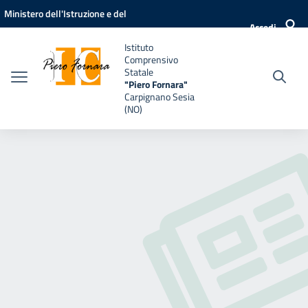
Vai ai contenuti
Vai al menu di navigazione
Vai al footer
Ministero dell'Istruzione e del
Accedi
Merito
Istituto
Comprensivo
Statale
"Piero Fornara"
Carpignano Sesia
(NO)