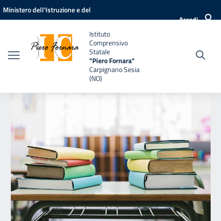
Vai ai contenuti
Vai al menu di navigazione
Vai al footer
Ministero dell'Istruzione e del
Accedi
Merito
Istituto
Comprensivo
Statale
"Piero Fornara"
Carpignano Sesia
(NO)