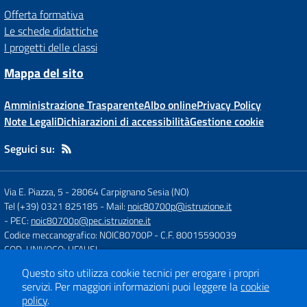
Offerta formativa
Le schede didattiche
I progetti delle classi
Mappa del sito
Amministrazione Trasparente
Albo online
Privacy Policy
Note Legali
Dichiarazioni di accessibilità
Gestione cookie
Seguici su:
Via E. Piazza, 5
-
28064 Carpignano Sesia (NO)
Tel (+39) 0321 825185
- Mail:
noic80700p@istruzione.it
- PEC:
noic80700p@pec.istruzione.it
Codice meccanografico: NOIC80700P
- C.F. 80015590039
COD. UNIVOCO: UFAUSI
Questo sito utilizza cookie tecnici per erogare i propri
servizi.
Per maggiori informazioni puoi leggere la
cookie
Concept & Design by
Designers Italia
policy
.
Sito web realizzato con CMS
SCUOLASTICO