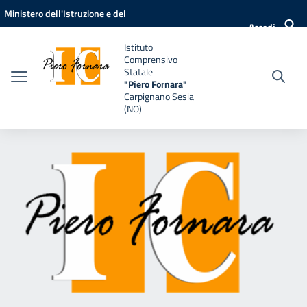
Vai ai contenuti
Vai al menu di navigazione
Vai al footer
Ministero dell'Istruzione e del
Accedi
Merito
Istituto
Comprensivo
Statale
"Piero Fornara"
Carpignano Sesia
(NO)