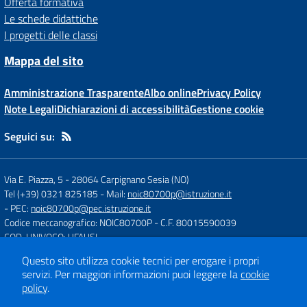
Offerta formativa
Le schede didattiche
I progetti delle classi
Mappa del sito
Amministrazione Trasparente
Albo online
Privacy Policy
Note Legali
Dichiarazioni di accessibilità
Gestione cookie
Seguici su:
Via E. Piazza, 5
-
28064 Carpignano Sesia (NO)
Tel (+39) 0321 825185
- Mail:
noic80700p@istruzione.it
- PEC:
noic80700p@pec.istruzione.it
Codice meccanografico: NOIC80700P
- C.F. 80015590039
COD. UNIVOCO: UFAUSI
Questo sito utilizza cookie tecnici per erogare i propri
servizi.
Per maggiori informazioni puoi leggere la
cookie
Concept & Design by
Designers Italia
policy
.
Sito web realizzato con CMS
SCUOLASTICO