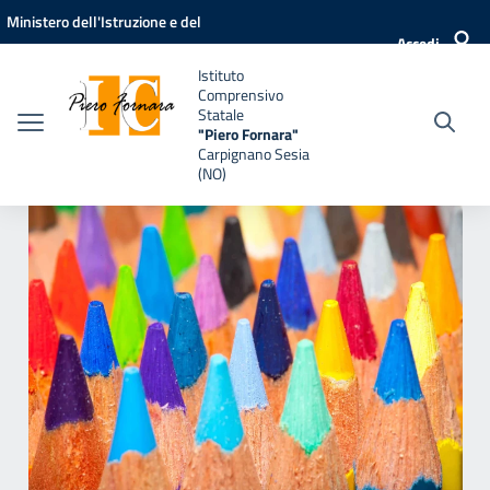
Vai ai contenuti
Vai al menu di navigazione
Vai al footer
Ministero dell'Istruzione e del
Accedi
Merito
Istituto
Comprensivo
Statale
"Piero Fornara"
Carpignano Sesia
(NO)