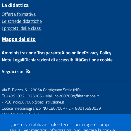
La didattica
Offerta formativa
Le schede didattiche
I progetti delle classi
Mappa del sito
Amministrazione Trasparente
Albo online
Privacy Policy
Note Legali
Dichiarazioni di accessibilità
Gestione cookie
Seguici su:
Via E. Piazza, 5
-
28064 Carpignano Sesia (NO)
Tel (+39) 0321 825185
- Mail:
noic80700p@istruzione.it
- PEC:
noic80700p@pec.istruzione.it
Codice meccanografico: NOIC80700P
- C.F. 80015590039
COD. UNIVOCO: UFAUSI
Questo sito utilizza cookie tecnici per erogare i propri
servizi.
Per maggiori informazioni puoi leggere la
cookie