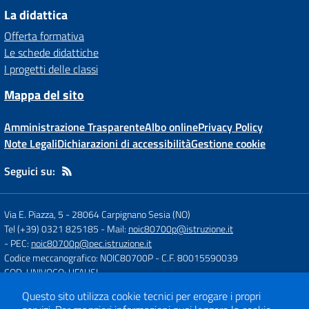
La didattica
Offerta formativa
Le schede didattiche
I progetti delle classi
Mappa del sito
Amministrazione Trasparente
Albo online
Privacy Policy
Note Legali
Dichiarazioni di accessibilità
Gestione cookie
Seguici su:
Via E. Piazza, 5
-
28064 Carpignano Sesia (NO)
Tel (+39) 0321 825185
- Mail:
noic80700p@istruzione.it
- PEC:
noic80700p@pec.istruzione.it
Codice meccanografico: NOIC80700P
- C.F. 80015590039
COD. UNIVOCO: UFAUSI
Questo sito utilizza cookie tecnici per erogare i propri