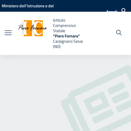
Vai ai contenuti
Vai al menu di navigazione
Vai al footer
Ministero dell'Istruzione e del
Accedi
Merito
Istituto
Comprensivo
Statale
"Piero Fornara"
Carpignano Sesia
(NO)