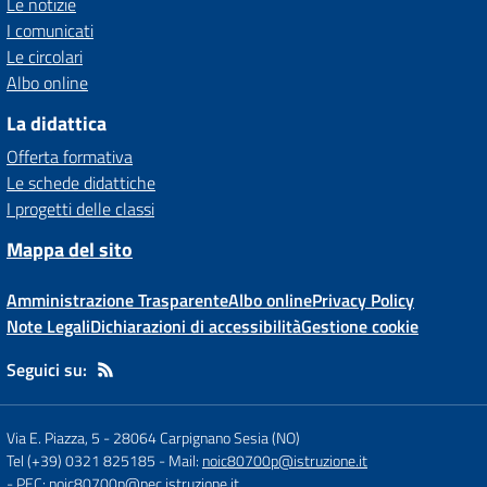
Le notizie
I comunicati
Le circolari
Albo online
La didattica
Offerta formativa
Le schede didattiche
I progetti delle classi
Mappa del sito
Amministrazione Trasparente
Albo online
Privacy Policy
Note Legali
Dichiarazioni di accessibilità
Gestione cookie
Seguici su:
Via E. Piazza, 5
-
28064 Carpignano Sesia (NO)
Tel (+39) 0321 825185
- Mail:
noic80700p@istruzione.it
- PEC:
noic80700p@pec.istruzione.it