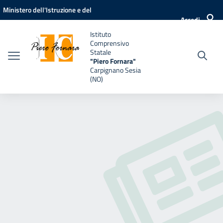
Vai ai contenuti
Vai al menu di navigazione
Vai al footer
Ministero dell'Istruzione e del
Accedi
Merito
Istituto
Comprensivo
Statale
"Piero Fornara"
Carpignano Sesia
(NO)