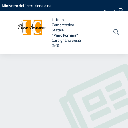
Vai ai contenuti
Vai al menu di navigazione
Vai al footer
Ministero dell'Istruzione e del
Accedi
Merito
Istituto
Comprensivo
Statale
"Piero Fornara"
Carpignano Sesia
(NO)