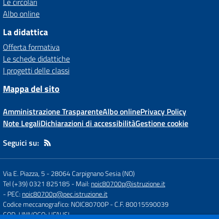
Le circolari
Albo online
La didattica
Offerta formativa
Le schede didattiche
I progetti delle classi
Mappa del sito
Amministrazione Trasparente
Albo online
Privacy Policy
Note Legali
Dichiarazioni di accessibilità
Gestione cookie
Seguici su:
Via E. Piazza, 5
-
28064 Carpignano Sesia (NO)
Tel (+39) 0321 825185
- Mail:
noic80700p@istruzione.it
- PEC:
noic80700p@pec.istruzione.it
Codice meccanografico: NOIC80700P
- C.F. 80015590039
COD. UNIVOCO: UFAUSI