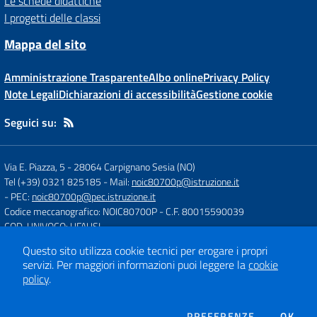
Le schede didattiche
I progetti delle classi
Mappa del sito
Amministrazione Trasparente
Albo online
Privacy Policy
Note Legali
Dichiarazioni di accessibilità
Gestione cookie
Seguici su:
Via E. Piazza, 5
-
28064 Carpignano Sesia (NO)
Tel (+39) 0321 825185
- Mail:
noic80700p@istruzione.it
- PEC:
noic80700p@pec.istruzione.it
Codice meccanografico: NOIC80700P
- C.F. 80015590039
COD. UNIVOCO: UFAUSI
Questo sito utilizza cookie tecnici per erogare i propri
servizi.
Per maggiori informazioni puoi leggere la
cookie
Concept & Design by
Designers Italia
policy
.
Sito web realizzato con CMS
SCUOLASTICO
DEI COOKIE
PREFERENZE
OK