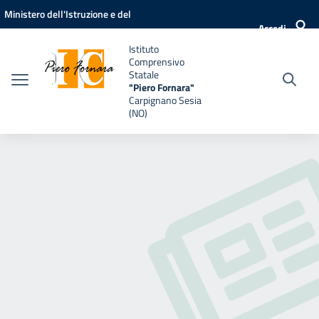
Vai ai contenuti
Vai al menu di navigazione
Vai al footer
Ministero dell'Istruzione e del
Accedi
Merito
Istituto
Comprensivo
Statale
"Piero Fornara"
Carpignano Sesia
(NO)