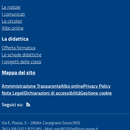
Le notizie
I comunicati
Le circolari
Albo online
La didattica
Offerta formativa
Le schede didattiche
I progetti delle classi
Mappa del sito
Amministrazione Trasparente
Albo online
Privacy Policy
Note Legali
Dichiarazioni di accessibilità
Gestione cookie
Seguici su:
Via E. Piazza, 5
-
28064 Carpignano Sesia (NO)
Tel (+39) 0321 825185
- Mail:
noic80700p@istruzione.it