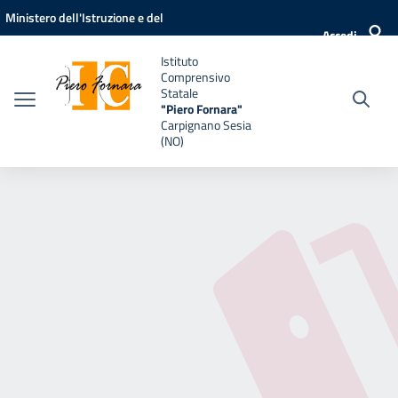
Vai ai contenuti
Vai al menu di navigazione
Vai al footer
Ministero dell'Istruzione e del
Accedi
Merito
Istituto
Comprensivo
Statale
"Piero Fornara"
Carpignano Sesia
(NO)