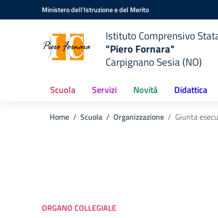
Vai ai contenuti
Vai al menu di navigazione
Vai al footer
Ministero dell'Istruzione e del Merito
Istituto Comprensivo Stat
"Piero Fornara"
Carpignano Sesia (NO)
Scuola
Servizi
Novità
Didattica
Home
Scuola
Organizzazione
Giunta esecu
ORGANO COLLEGIALE