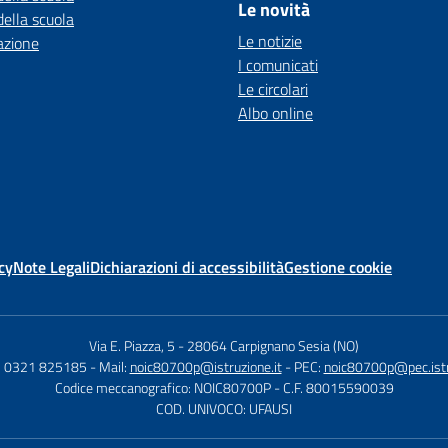
Le novità
della scuola
Le notizie
azione
I comunicati
Le circolari
Albo online
cy
Note Legali
Dichiarazioni di accessibilità
Gestione cookie
Via E. Piazza, 5
-
28064 Carpignano Sesia (NO)
9) 0321 825185
- Mail:
noic80700p@istruzione.it
- PEC:
noic80700p@pec.istr
Codice meccanografico: NOIC80700P
- C.F. 80015590039
COD. UNIVOCO: UFAUSI