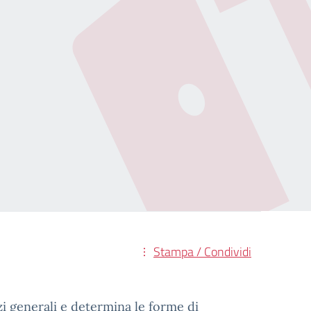
Stampa / Condividi
izzi generali e determina le forme di