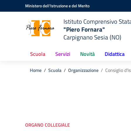
Vai ai contenuti
Vai al menu di navigazione
Vai al footer
Ministero dell'Istruzione e del Merito
Istituto Comprensivo Stat
"Piero Fornara"
Carpignano Sesia (NO)
Scuola
Servizi
Novità
Didattica
Home
Scuola
Organizzazione
Consiglio d’I
ORGANO COLLEGIALE