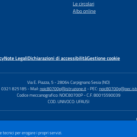
Le circolari
Albo online
cy
Note Legali
Dichiarazioni di accessibilità
Gestione cookie
Via E. Piazza, 5
-
28064 Carpignano Sesia (NO)
9) 0321 825185
- Mail:
noic80700p@istruzione.it
- PEC:
noic80700p@pec.istr
Codice meccanografico: NOIC80700P
- C.F. 80015590039
COD. UNIVOCO: UFAUSI
Sito w
e tecnici per erogare i propri servizi.