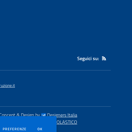
Seguici su:
uzione.it
Concept & Design by
Designers Italia
eb realizzato con CMS
SCUOLASTICO
DEI COOKIE
PREFERENZE
OK