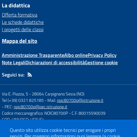
La didattica
Offerta formativa
Le schede didattiche
I progetti delle classi
Mappa del sito
Amministrazione Trasparente
Albo online
Privacy Policy
Note Legali
Dichiarazioni di accessibilità
Gestione cookie
Seguici su:
Via E. Piazza, 5
-
28064 Carpignano Sesia (NO)
Tel (+39) 0321 825185
- Mail:
noic80700p@istruzione.it
- PEC:
noic80700p@pec.istruzione.it
Codice meccanografico: NOIC80700P
- C.F. 80015590039
COD. UNIVOCO: UFAUSI
Questo sito utilizza cookie tecnici per erogare i propri
servizi.
Per maggiori informazioni puoi leggere la
cookie