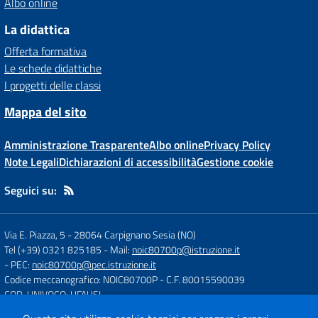
Albo online
La didattica
Offerta formativa
Le schede didattiche
I progetti delle classi
Mappa del sito
Amministrazione Trasparente
Albo online
Privacy Policy
Note Legali
Dichiarazioni di accessibilità
Gestione cookie
Seguici su:
Via E. Piazza, 5
-
28064 Carpignano Sesia (NO)
Tel (+39) 0321 825185
- Mail:
noic80700p@istruzione.it
- PEC:
noic80700p@pec.istruzione.it
Codice meccanografico: NOIC80700P
- C.F. 80015590039
COD. UNIVOCO: UFAUSI