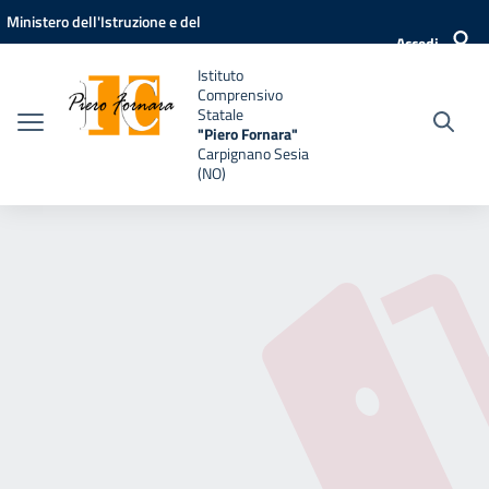
Vai ai contenuti
Vai al menu di navigazione
Vai al footer
Ministero dell'Istruzione e del
Accedi
Merito
Istituto
Comprensivo
Statale
"Piero Fornara"
Carpignano Sesia
(NO)