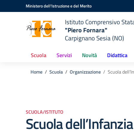
Vai ai contenuti
Vai al menu di navigazione
Vai al footer
Ministero dell'Istruzione e del Merito
Istituto Comprensivo Stat
"Piero Fornara"
Carpignano Sesia (NO)
Scuola
Servizi
Novità
Didattica
Home
Scuola
Organizzazione
Scuola dell’I
SCUOLA/ISTITUTO
Scuola dell’Infanzia