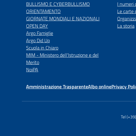
BULLISMO E CYBERBULLISMO
I numeri 
ORIENTAMENTO
Le carte 
GIORNATE MONDIALI E NAZIONALI
Organizz
OPEN DAY
La storia
Argo Famiglie
Argo Did Up
Scuola in Chiaro
MIM - Ministero dell'Istruzione e del
Merito
NoiPA
Amministrazione Trasparente
Albo online
Privacy Poli
Tel (+3