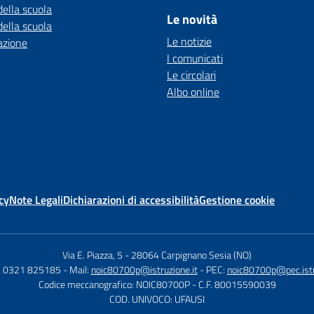
della scuola
Le novità
della scuola
Le notizie
azione
I comunicati
Le circolari
Albo online
cy
Note Legali
Dichiarazioni di accessibilità
Gestione cookie
Via E. Piazza, 5
-
28064 Carpignano Sesia (NO)
9) 0321 825185
- Mail:
noic80700p@istruzione.it
- PEC:
noic80700p@pec.istr
Codice meccanografico: NOIC80700P
- C.F. 80015590039
COD. UNIVOCO: UFAUSI