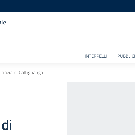
ale
INTERPELLI
PUBBLICI
nfanzia di Caltignanga
 di