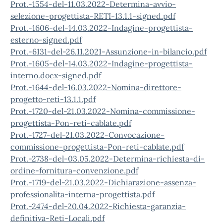
Prot.-1554-del-11.03.2022-Determina-avvio-
selezione-progettista-RETI-13.1.1-signed.pdf
Prot.-1606-del-14.03.2022-Indagine-progettista-
esterno-signed.pdf
Prot.-6131-del-26.11.2021-Assunzione-in-bilancio.pdf
Prot.-1605-del-14.03.2022-Indagine-progettista-
interno.docx-signed.pdf
Prot.-1644-del-16.03.2022-Nomina-direttore-
progetto-reti-13.1.1.pdf
Prot.-1720-del-21.03.2022-Nomina-commissione-
progettista-Pon-reti-cablate.pdf
Prot.-1727-del-21.03.2022-Convocazione-
commissione-progettista-Pon-reti-cablate.pdf
Prot.-2738-del-03.05.2022-Determina-richiesta-di-
ordine-fornitura-convenzione.pdf
Prot.-1719-del-21.03.2022-Dichiarazione-assenza-
professionalita-interna-progettista.pdf
Prot.-2474-del-20.04.2022-Richiesta-garanzia-
definitiva-Reti-Locali.pdf