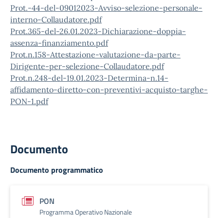
Prot.-44-del-09012023-Avviso-selezione-personale-
interno-Collaudatore.pdf
Prot.365-del-26.01.2023-Dichiarazione-doppia-
assenza-finanziamento.pdf
Prot.n.158-Attestazione-valutazione-da-parte-
Dirigente-per-selezione-Collaudatore.pdf
Prot.n.248-del-19.01.2023-Determina-n.14-
affidamento-diretto-con-preventivi-acquisto-targhe-
PON-1.pdf
Documento
Documento programmatico
PON
Programma Operativo Nazionale