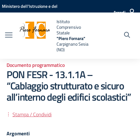
Vai ai contenuti
Vai al menu di navigazione
Vai al footer
Ministero dell'Istruzione e del
Accedi
Merito
Istituto
Comprensivo
Statale
"Piero Fornara"
Carpignano Sesia
(NO)
Documento programmatico
PON FESR - 13.1.1A –
“Cablaggio strutturato e sicuro
all’interno degli edifici scolastici”
Stampa / Condividi
Argomenti