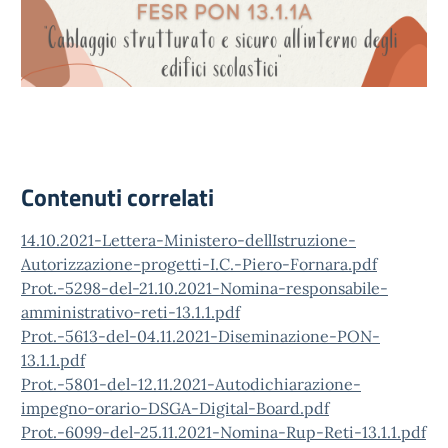
Contenuti correlati
14.10.2021-Lettera-Ministero-dellIstruzione-
Autorizzazione-progetti-I.C.-Piero-Fornara.pdf
Prot.-5298-del-21.10.2021-Nomina-responsabile-
amministrativo-reti-13.1.1.pdf
Prot.-5613-del-04.11.2021-Diseminazione-PON-
13.1.1.pdf
Prot.-5801-del-12.11.2021-Autodichiarazione-
impegno-orario-DSGA-Digital-Board.pdf
Prot.-6099-del-25.11.2021-Nomina-Rup-Reti-13.1.1.pdf