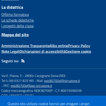
La didattica
Offerta formativa
Le schede didattiche
I progetti delle classi
Mappa del sito
Amministrazione Trasparente
Albo online
Privacy Policy
Note Legali
Dichiarazioni di accessibilità
Gestione cookie
Seguici su:
Via E. Piazza, 5
-
28064 Carpignano Sesia (NO)
Tel (+39) 0321 825185
- Mail:
noic80700p@istruzione.it
- PEC:
noic80700p@pec.istruzione.it
Codice meccanografico: NOIC80700P
- C.F. 80015590039
COD. UNIVOCO: UFAUSI
Questo sito utilizza cookie tecnici per erogare i propri