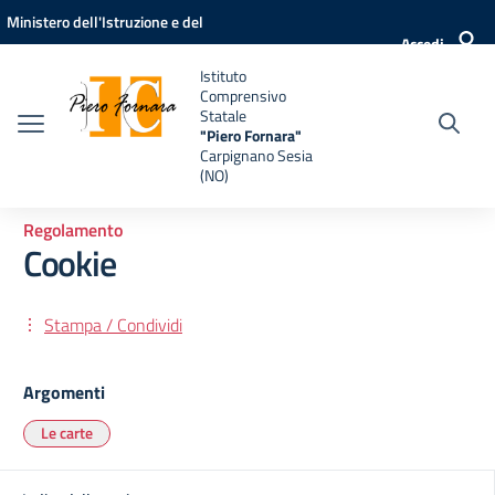
Vai ai contenuti
Vai al menu di navigazione
Vai al footer
Ministero dell'Istruzione e del
Accedi
Merito
Istituto
Comprensivo
Statale
"Piero Fornara"
Carpignano Sesia
(NO)
Regolamento
Cookie
Stampa / Condividi
Argomenti
Le carte