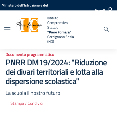
Vai ai contenuti
Vai al menu di navigazione
Vai al footer
Ministero dell'Istruzione e del
Accedi
Merito
Istituto
Comprensivo
Statale
"Piero Fornara"
Carpignano Sesia
(NO)
Documento programmatico
PNRR DM19/2024: "Riduzione
dei divari territoriali e lotta alla
dispersione scolastica"
La scuola il nostro futuro
Stampa / Condividi