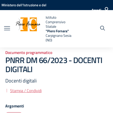
Vai ai contenuti
Vai al menu di navigazione
Vai al footer
Ministero dell'Istruzione e del
Accedi
Merito
Istituto
Comprensivo
Statale
"Piero Fornara"
Carpignano Sesia
(NO)
Documento programmatico
PNRR DM 66/2023 - DOCENTI
DIGITALI
Docenti digitali
Stampa / Condividi
Argomenti