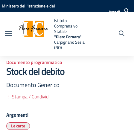
Vai ai contenuti
Vai al menu di navigazione
Vai al footer
Ministero dell'Istruzione e del
Accedi
Merito
Istituto
Comprensivo
Statale
"Piero Fornara"
Carpignano Sesia
(NO)
Documento programmatico
Stock del debito
Documento Generico
Stampa / Condividi
Argomenti
Le carte