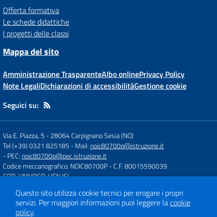
Offerta formativa
Le schede didattiche
I progetti delle classi
Mappa del sito
Amministrazione Trasparente
Albo online
Privacy Policy
Note Legali
Dichiarazioni di accessibilità
Gestione cookie
Seguici su:
Via E. Piazza, 5
-
28064 Carpignano Sesia (NO)
Tel (+39) 0321 825185
- Mail:
noic80700p@istruzione.it
- PEC:
noic80700p@pec.istruzione.it
Codice meccanografico: NOIC80700P
- C.F. 80015590039
COD. UNIVOCO: UFAUSI
Questo sito utilizza cookie tecnici per erogare i propri
servizi.
Per maggiori informazioni puoi leggere la
cookie
Concept & Design by
Designers Italia
policy
.
Sito web realizzato con CMS
SCUOLASTICO