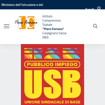
Vai ai contenuti
Vai al menu di navigazione
Vai al footer
Ministero dell'Istruzione e del
Accedi
Merito
Istituto
Comprensivo
Statale
"Piero Fornara"
Carpignano Sesia
(NO)