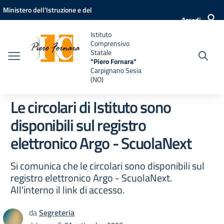
Vai ai contenuti
Vai al menu di navigazione
Vai al footer
Ministero dell'Istruzione e del
Accedi
Merito
Istituto
Comprensivo
Statale
"Piero Fornara"
Carpignano Sesia
(NO)
Le circolari di Istituto sono
disponibili sul registro
elettronico Argo - ScuolaNext
Si comunica che le circolari sono disponibili sul
registro elettronico Argo - ScuolaNext.
All'interno il link di accesso.
da
Segreteria