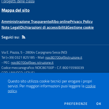
I progetti delle classi
Mappa del sito
Amministrazione Trasparente
Albo online
Privacy Policy
Note Legali
Dichiarazioni di accessibilità
Gestione cookie
Seguici su:
Via E. Piazza, 5
-
28064 Carpignano Sesia (NO)
Tel (+39) 0321 825185
- Mail:
noic80700p@istruzione.it
- PEC:
noic80700p@pec.istruzione.it
Codice meccanografico: NOIC80700P
- C.F. 80015590039
COD. UNIVOCO: UFAUSI
Questo sito utilizza cookie tecnici per erogare i propri
servizi.
Per maggiori informazioni puoi leggere la
cookie
Concept & Design by
Designers Italia
policy
.
Sito web realizzato con CMS
SCUOLASTICO
DEI COOKIE
PREFERENZE
OK